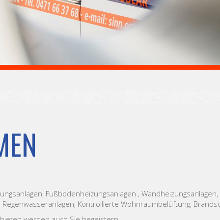
MEN
izungsanlagen, Fußbodenheizungsanlagen , Wandheizungsanlagen, S
Regenwasseranlagen, Kontrollierte Wohnraumbelüftung, Brandschu
 bieten werden auch Sie begeistern.